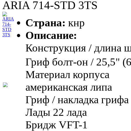
Гриф болт-он / 25,5" (
Материал корпуса
Hohner Weekender 48 C
американская липа
Гриф / накладка грифа
Лады 22 лада
Бридж VFT-1
Звукосниматели OS-1 S
x 1
Электроника тон корре
5-позиционный селект