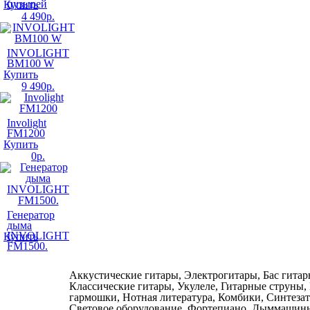
пузырей
Купить
4 490
р.
INVOLIGHT
BM100 W
Купить
9 490
р.
Involight
FM1200
Купить
0
р.
Генератор
дыма
INVOLIGHT
Купить
FM1500.
Аккустические гитары, Электрогитары, Бас гитар
Классические гитары, Укулеле, Гитарные струны,
гармошки, Нотная литература, Комбики, Синтеза
Световое оборудование, Фортепиано, Дыммашин