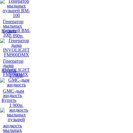
Генератор
мыльных
пузырей BM-
Купить
100
5 890
р.
Генератор
дыма
INVOLIGHT
Купить
FM900DMX
1 790
р.
GMC-дым
жидкость
Купить
1 900
р.
жидкость
мыльных