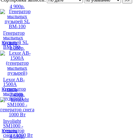
4 900
р.
Генератор
мыльных
пузырей SL
Купить
BM-100
8 090
р.
Lexor AB-
1500A
(генератор
Купить
мыльных
7 490
р.
пузырей)
Involight
SM1000 -
генератор
Купить
снега 1000 Вт
4 590
р.