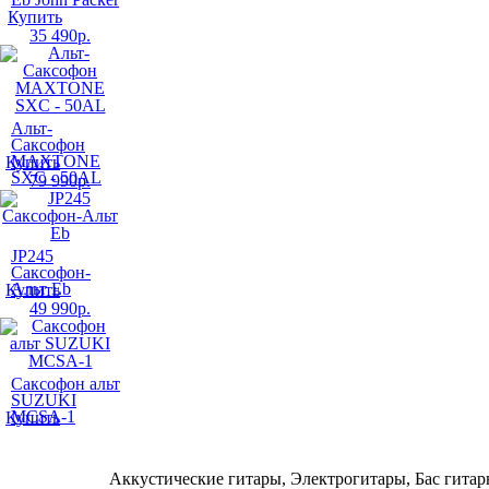
Купить
35 490
р.
Альт-
Cаксофон
MAXTONE
Купить
SXC - 50AL
79 990
р.
JP245
Саксофон-
Альт Eb
Купить
49 990
р.
Саксофон альт
SUZUKI
MCSA-1
Купить
Аккустические гитары, Электрогитары, Бас гитар