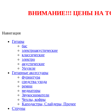
ВНИМАНИЕ!!! ЦЕНЫ НА 
Навигация
Гитары
бас
электроакустические
классические
электро
акустические
Укулеле
Гитарные аксессуары
фурнитура
средства ухода
ремни
медиаторы
Звукосниматели
Чехлы, кофры
Каподастры, Слайдеры, Прочее
Струны