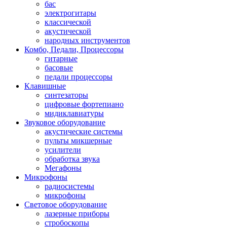
бас
электрогитары
классической
акустической
народных инструментов
Комбо, Педали, Процессоры
гитарные
басовые
педали процессоры
Клавишные
синтезаторы
цифровые фортепиано
мидиклавиатуры
Звуковое оборудование
акустические системы
пульты микшерные
усилители
обработка звука
Мегафоны
Микрофоны
радиосистемы
микрофоны
Световое оборудование
лазерные приборы
стробоскопы