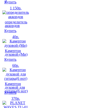
3
Купить
1 150
р.
определитель
аккордов
Купить
40
р.
Камертон
духовой-(Ми)
Купить
60
р.
Камертон
духовой для
гитары(6 нот)
Купить
370
р.