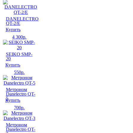
DANELECTRO
QT-2/E
Купить
4 300
р.
SEIKO SMP-
20
Купить
550
р.
Метроном
Danelectro QT-
5
Купить
700
р.
Метроном
Danelectro QT-