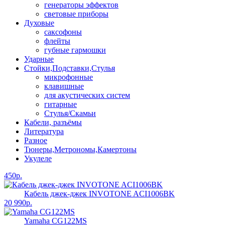
генераторы эффектов
световые приборы
Духовые
саксофоны
флейты
губные гармошки
Ударные
Стойки,Подставки,Стулья
микрофонные
клавишные
для акустических систем
гитарные
Стулья/Скамьи
Кабели, разъёмы
Литература
Разное
Тюнеры,Метрономы,Камертоны
Укулеле
450р.
Кабель джек-джек INVOTONE ACI1006BK
20 990р.
Yamaha CG122MS