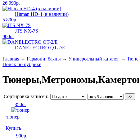
26 990р.
Hitman HD-4 (в наличии)
5 890р.
JTS NX-7S
900р.
DANELECTRO QT-2/E
Главная
→
Гармони, баяны
→
Универсальный каталог
→
Тюне
Поиск по рубрике
Тюнеры,Метрономы,Камерто
Сортировка записей:
350
р.
тюнер
Купить
900
р.