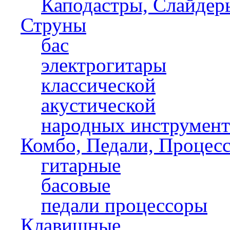
Каподастры, Слайдер
Струны
бас
электрогитары
классической
акустической
народных инструмент
Комбо, Педали, Процес
гитарные
басовые
педали процессоры
Клавишные