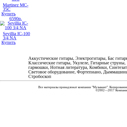
Martinez MC-
35C
Купить
6590
р.
Sevillia IC-100
3/4 NA
Купить
Аккустические гитары, Электрогитары, Бас гитар
Классические гитары, Укулеле, Гитарные струны,
гармошки, Нотная литература, Комбики, Синтеза
Световое оборудование, Фортепиано, Дыммашин
Стробоскоп
Все материалы принадлежат компании "Музыкант". Копирование
©2002—2017 Компания