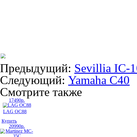
Предыдущий:
Sevillia IC-
Следующий:
Yamaha C40
Смотрите также
17490
р.
LAG OC88
Купить
20990
р.