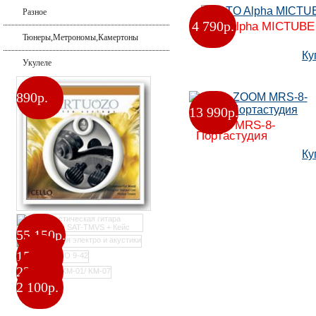
Разное
4 790
р.
ALTO Alpha MICTUBE
Тюнеры,Метрономы,Камертоны
Ку
Укулеле
890р.
13 990
р.
ZOOM MRS-8-
Портастудия
Ку
55 150р.
150р.
230р.
2 100р.