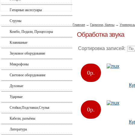
Гитарные аксессуары
Струны
Главная
→
Гармони, баяны
→
Универса
Комбо, Педали, Процессоры
Обработка звука
Клавишные
Сортировка записей:
Звуковое оборудование
Микрофоны
0
р.
nux
Световое оборудование
Ку
Духовые
Ударные
Стойки,Подставки,Стулья
0
р.
nux
Кабели, разъёмы
Ку
Литература