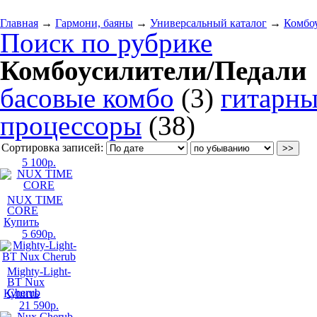
Главная
→
Гармони, баяны
→
Универсальный каталог
→
Комбо
Поиск по рубрике
Комбоусилители/Педали
басовые комбо
(3)
гитарны
процессоры
(38)
Сортировка записей:
5 100
р.
NUX TIME
CORE
Купить
5 690
р.
Mighty-Light-
BT Nux
Cherub
Купить
21 590
р.