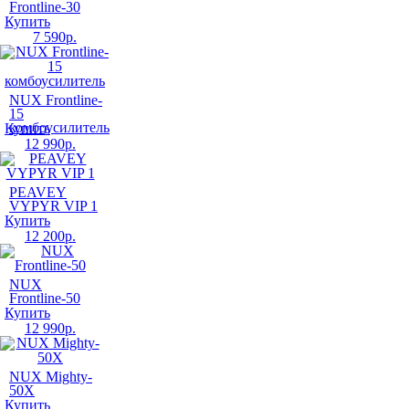
Frontline-30
Купить
7 590
р.
NUX Frontline-
15
комбоусилитель
Купить
12 990
р.
PEAVEY
VYPYR VIP 1
Купить
12 200
р.
NUX
Frontline-50
Купить
12 990
р.
NUX Mighty-
50X
Купить