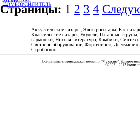
КОМБОУСИЛИТЕЛЬ
Страницы:
1
2
3
4
Следу
Аккустические гитары, Электрогитары, Бас гитар
Классические гитары, Укулеле, Гитарные струны,
гармошки, Нотная литература, Комбики, Синтеза
Световое оборудование, Фортепиано, Дыммашин
Стробоскоп
Все материалы принадлежат компании "Музыкант". Копирование
©2002—2017 Компания