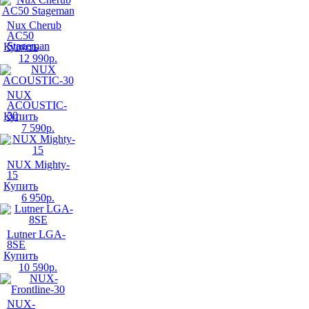
Nux Cherub
AC50
Stageman
Купить
12 990
р.
NUX
ACOUSTIC-
30
Купить
7 590
р.
NUX Mighty-
15
Купить
6 950
р.
Lutner LGA-
8SE
Купить
10 590
р.
NUX-