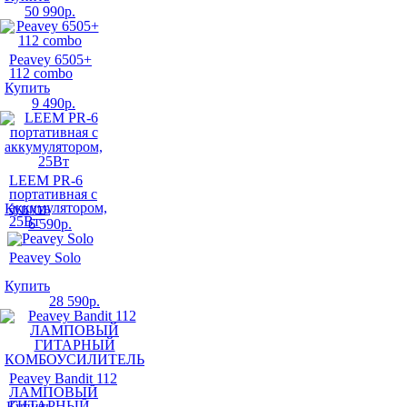
50 990
р.
Peavey 6505+
112 combo
Купить
9 490
р.
LEEM PR-6
портативная с
аккумулятором,
Купить
25Вт
6 590
р.
Peavey Solo
Купить
28 590
р.
Peavey Bandit 112
ЛАМПОВЫЙ
ГИТАРНЫЙ
Купить