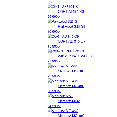
0р.
CORT AF510-NS
26 990р.
Parkwood S23-GT
10 990р.
CORT AD-810 OP
15 990р.
W81-OP PARKWOOD
27 990р.
Martinez MC-58C
23 990р.
Martinez MC-48S
23 990р.
Martinez MM2
24 990р.
Martinez MC-48C