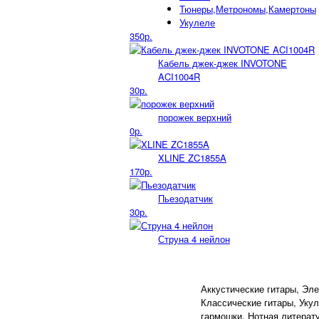
Тюнеры,Метрономы,Камертоны
Укулеле
350р.
Кабель джек-джек INVOTONE
ACI1004R
30р.
порожек верхний
0р.
XLINE ZC1855A
170р.
Пьезодатчик
30р.
Струна 4 нейлон
Аккустические гитары, Эле
Классические гитары, Укул
гармошки, Нотная литерат