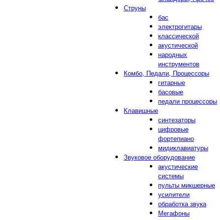
Струны
бас
электрогитары
классической
акустической
народных
инструментов
Комбо, Педали, Процессоры
гитарные
басовые
педали процессоры
Клавишные
синтезаторы
цифровые
фортепиано
мидиклавиатуры
Звуковое оборудование
акустические
системы
пульты микшерные
усилители
обработка звука
Мегафоны