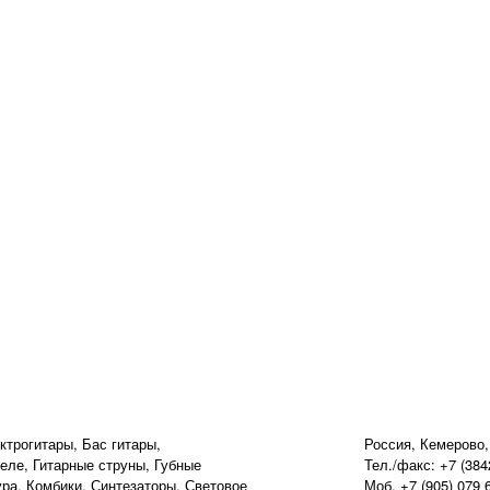
ктрогитары, Бас гитары,
Россия, Кемерово,
еле, Гитарные струны, Губные
Тел./факс: +7 (384
ура, Комбики, Синтезаторы, Световое
Моб. +7 (905) 079 