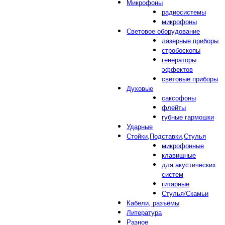
Микрофоны
радиосистемы
микрофоны
Световое оборудование
лазерные приборы
стробоскопы
генераторы
эффектов
световые приборы
Духовые
саксофоны
флейты
губные гармошки
Ударные
Стойки,Подставки,Стулья
микрофонные
клавишные
для акустических
систем
гитарные
Стулья/Скамьи
Кабели, разъёмы
Литература
Разное