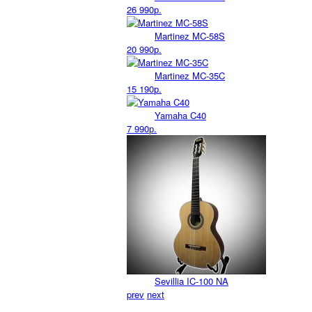
26 990р.
Martinez MC-58S
20 990р.
Martinez MC-35C
15 190р.
Yamaha C40
7 990р.
Sevillia IC-100 NA
prev
next