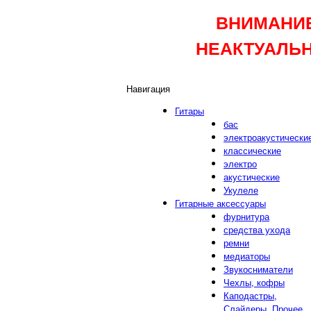
ВНИМАНИЕ
НЕАКТУАЛЬН
Навигация
Гитары
бас
электроакустически
классические
электро
акустические
Укулеле
Гитарные аксессуары
фурнитура
средства ухода
ремни
медиаторы
Звукосниматели
Чехлы, кофры
Каподастры,
Слайдеры, Прочее